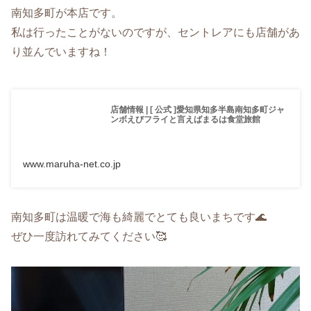
南知多町が本店です。
私は行ったことがないのですが、セントレアにも店舗があ
り並んでいますね！
店舗情報 | [ 公式 ]愛知県知多半島南知多町ジャ
ンボえびフライと言えばまるは食堂旅館
www.maruha-net.co.jp
南知多町は温暖で海も綺麗でとても良いまちです🌊
ぜひ一度訪れてみてください🥰