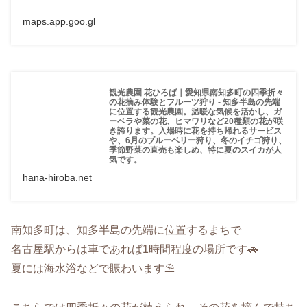
maps.app.goo.gl
観光農園 花ひろば｜愛知県南知多町の四季折々
の花摘み体験とフルーツ狩り - 知多半島の先端
に位置する観光農園。温暖な気候を活かし、ガ
ーベラや菜の花、ヒマワリなど20種類の花が咲
き誇ります。入場時に花を持ち帰れるサービス
や、6月のブルーベリー狩り、冬のイチゴ狩り、
季節野菜の直売も楽しめ、特に夏のスイカが人
気です。
hana-hiroba.net
南知多町は、知多半島の先端に位置するまちで
名古屋駅からは車であれば1時間程度の場所です🚗
夏には海水浴などで賑わいます⛱️