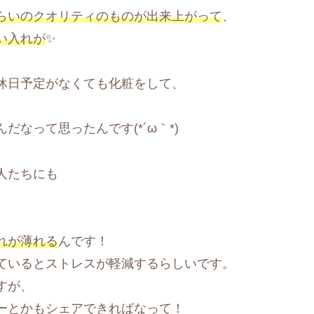
らいのクオリティのものが出来上がって
、
い入れが
✨
休日予定がなくても化粧をして、
だなって思ったんです(*´ω｀*)
人たちにも
れが薄れる
んです！
ているとストレスが軽減するらしいです。
すが、
ーとかもシェアできればなって！