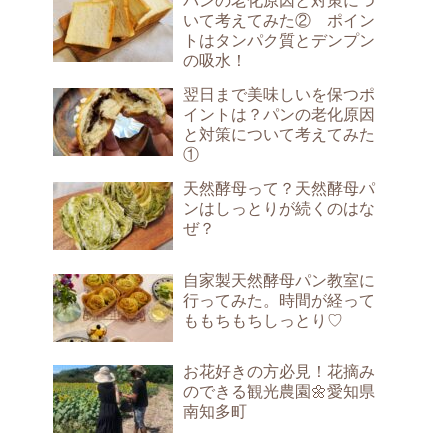
パンの老化原因と対策につ
いて考えてみた② ポイン
トはタンパク質とデンプン
の吸水！
翌日まで美味しいを保つポ
イントは？パンの老化原因
と対策について考えてみた
①
天然酵母って？天然酵母パ
ンはしっとりが続くのはな
ぜ？
自家製天然酵母パン教室に
行ってみた。時間が経って
ももちもちしっとり♡
お花好きの方必見！花摘み
のできる観光農園🌼愛知県
南知多町