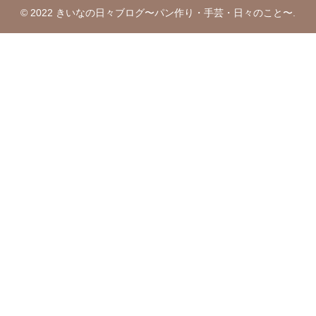
© 2022 きいなの日々ブログ〜パン作り・手芸・日々のこと〜.