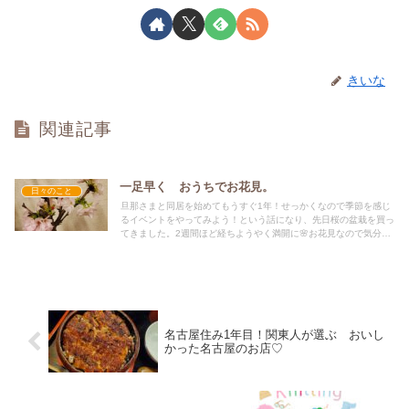
きいな
関連記事
一足早く おうちでお花見。
日々のこと
旦那さまと同居を始めてもうすぐ1年！せっかくなので季節を感じ
るイベントをやってみよう！という話になり、先日桜の盆栽を買っ
てきました。2週間ほど経ちようやく満開に🌸お花見なので気分を
味わいたく、お団子を手作りしたのですが、、、
名古屋住み1年目！関東人が選ぶ おいし
かった名古屋のお店♡