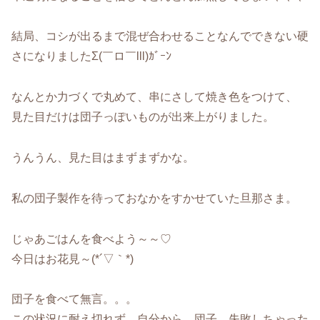
結局、コシが出るまで混ぜ合わせることなんでできない硬
さになりましたΣ(￣ロ￣lll)ｶﾞｰﾝ
なんとか力づくで丸めて、串にさして焼き色をつけて、
見た目だけは団子っぽいものが出来上がりました。
うんうん、見た目はまずまずかな。
私の団子製作を待っておなかをすかせていた旦那さま。
じゃあごはんを食べよう～～♡
今日はお花見～(*´▽｀*)
団子を食べて無言。。。
この状況に耐え切れず、自分から 団子、失敗しちゃった